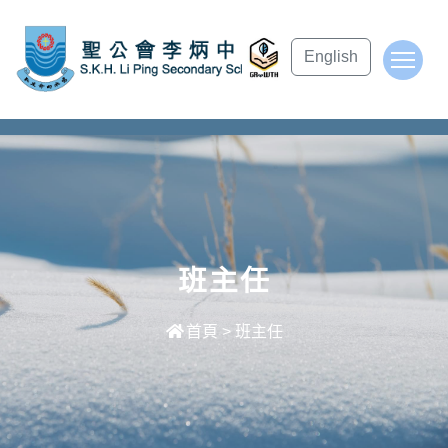
subject Header
English
To
班主任
首頁
>
班主任