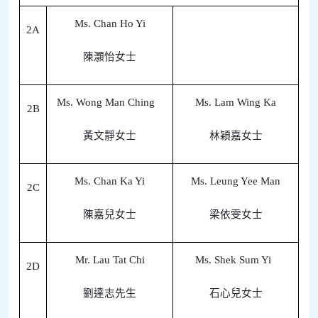
Ms. Chan Ho Yi
2A
陳灝怡女士
Ms. Wong Man Ching
Ms. Lam Wing Ka
2B
黃文靜女士
林穎嘉女士
Ms. Chan Ka Yi
Ms. Leung Yee Man
2C
陳嘉兒女士
梁依雯女士
Mr. Lau Tat Chi
Ms. Shek Sum Yi
2D
劉達志先生
石心兒女士