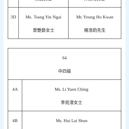
3D
Ms.
Tsang Yin Ngai
Mr. Yeung Ho Kwan
曾艷藝女士
楊浩鈞先生
S4
中四級
4A
Ms. Li Yuen Ching
李宛澄女士
4B
Ms. Hui Lai Shun