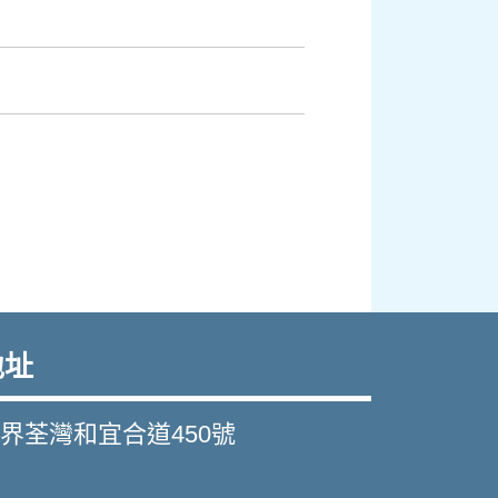
地址
界荃灣和宜合道450號