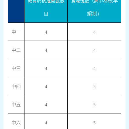
校本
教育局核准開設數
實際班數（高中為
編制
目
）
中一
4
4
中二
4
4
中三
4
4
中四
4
5
中五
4
5
中六
4
5