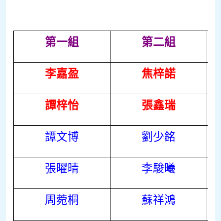
第一組
第二組
李嘉盈
焦梓諾
譚梓怡
張鑫瑞
譚文博
劉少銘
張曜晴
李駿曦
周菀桐
蘇祥鴻