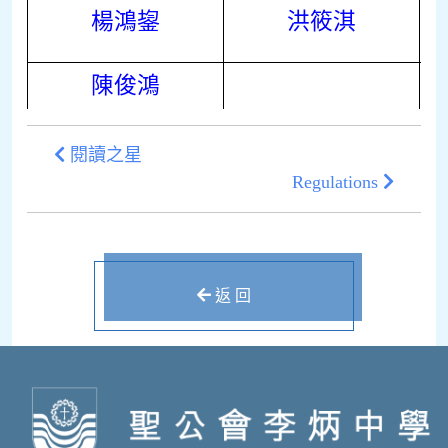
楊鴻鋆
洪筱淇
陳俊鴻
閱讀之星
Regulations
返 回