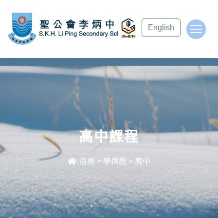
subject Header
English
To
高中課程
首頁
>
學與教
>
高中