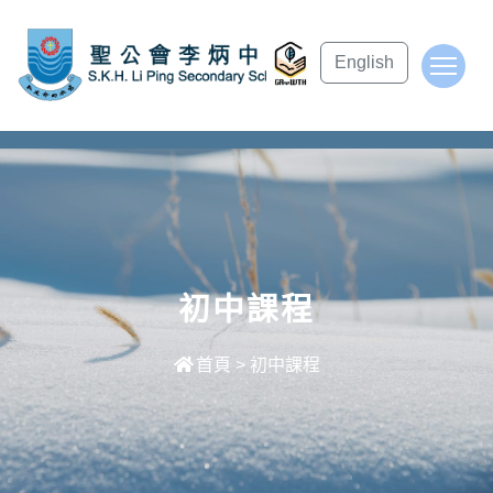
subject Header
English
To
初中課程
首頁
>
初中課程