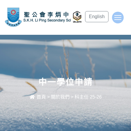
subject Header
English
To
中一學位申請
首頁
>
關於我們
>
科主任 25-26