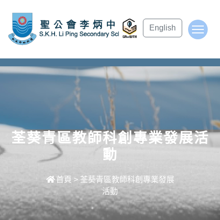
subject Header
English
To
荃葵青區教師科創專業發展活
動
首頁
>
荃葵青區教師科創專業發展
活動