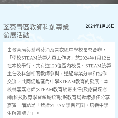
荃葵青區教師科創專業
2024年1月16日
發展活動
由教育局與荃灣葵涌及青衣區中學校長會合辦，
「學校
STEAM
統籌人員工作坊」於
2024
年
1
月
12
日
在本校舉行，共有逾
120
位區內校長、
STEAM
統籌
主任及科創相關教師參與，透過專業分享和協作
交流，共同促進區內中學
STEAM
教育的發展。本
校林嘉嘉老師
(STEAM
教育統籌主任
)
及謝昌達老
師
(
科技教育學習領域統籌
)
獲教育局邀請擔任分享
嘉賓，講題是「營造
STEAM
學習氛圍，培養中學
生解難能力」。