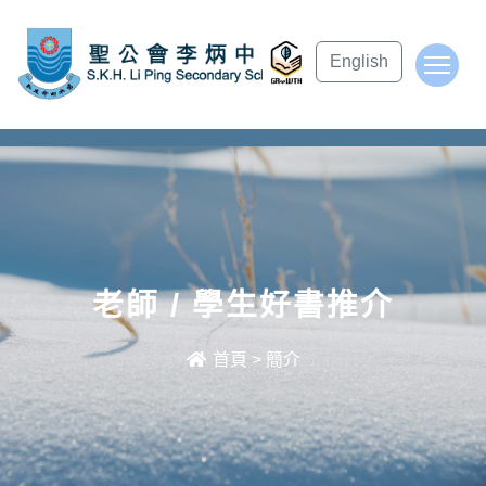
subject Header
English
To
老師 / 學生好書推介
首頁
>
簡介