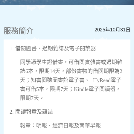
服務簡介
2025年10月31日
1. 借閱圖書、過期雜誌及電子閱讀器
同學憑學生證借書，可借閱實體書或過期雜
誌
6
本，限期
14
天，部份書物的借閱期限為
2
天；知書閱聽圖書館電子書、
HyRead
電子
書可借
5
本，限期
7
天；
Kindle
電子閱讀器，
限期
7
天。
2. 閱讀報章及雜誌
報章：明報、經濟日報及南華早報