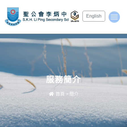
subject Header
English
To
服務簡介
首頁
>
簡介