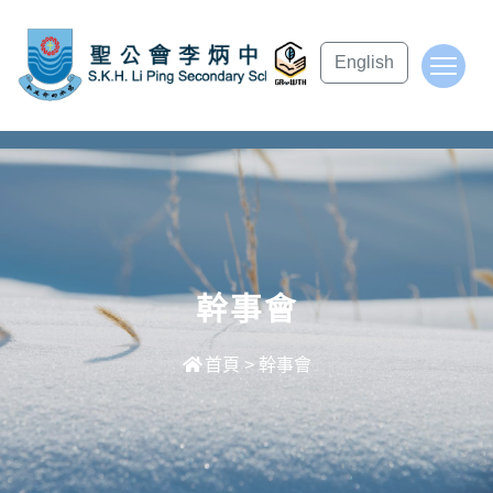
subject Header
English
To
幹事會
首頁
>
幹事會