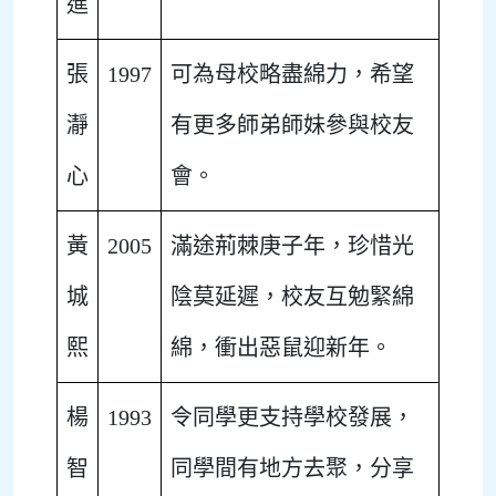
進
張
1997
可為母校略盡綿力，希望
瀞
有更多師弟師妹參與校友
心
會。
黃
2005
滿途荊棘庚子年，珍惜光
城
陰莫延遲，校友互勉緊綿
熙
綿，衝出惡鼠迎新年。
楊
1993
令同學更支持學校發展，
智
同學間有地方去聚，分享