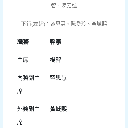
智、陳嘉進
下行(左起)：容思慧、阮愛玲、黃城熙
職務
幹事
主席
楊智
內務副主
容思慧
席
外務副主
黃城熙
席