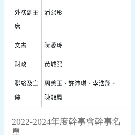
外務副主
潘熙彤
席
文書
阮愛玲
財政
黃城熙
聯絡及宣
周美玉、許沛琪、李浩翔、
傳
陳龍鳳
2022-2024年度幹事會幹事名
單