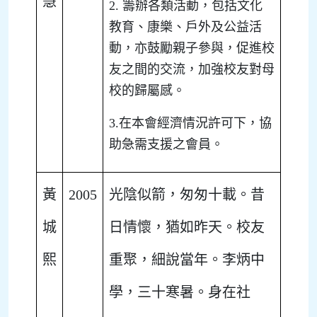
慧
2. 籌辦各類活動，包括文化
教育、康樂、戶外及公益活
動，亦鼓勵親子參與，促進校
友之間的交流，加強校友對母
校的歸屬感。
3.在本會經濟情況許可下，協
助急需支援之會員。
黃
2005
光陰似箭，匆匆十載。昔
城
日情懷，猶如昨天。校友
熙
重聚，細說當年。李炳中
學，三十寒暑。身在社