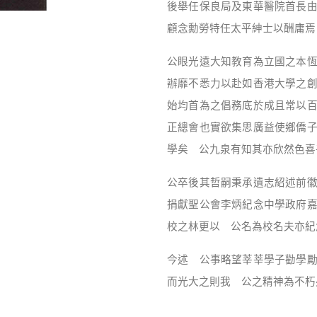
後舉任保良局及東華醫院首長
顧念勳勞特任太平紳士以酬庸焉
公眼光遠大知教育為立國之本
辦靡不悉力以赴如香港大學之
始均首為之倡務底於成且常以
正總會也實欲集思廣益使鄉僑
學矣 公九泉有知其亦欣然色喜
公卒後其哲嗣秉承遺志紹述前
捐獻聖公會李炳紀念中學政府
校之林更以 公名為校名夫亦紀
今述 公事略望莘莘學子勸學
而光大之則我 公之精神為不朽