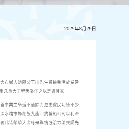
2025年8月29日
縣大布鄉人幼隨父玉山先生貿遷香港旋業建
重凡重大工程悉委任之以是翅其家
慈善事業之舉辦不遺餘力嘉惠貧民功德不少
設深水埔市場組設九龍四約輪船公司以利濟
枋骨此皆犖犖大者綠是輿情既洽眾望僉歸先