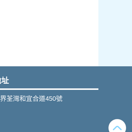
地址
界荃灣和宜合道450號