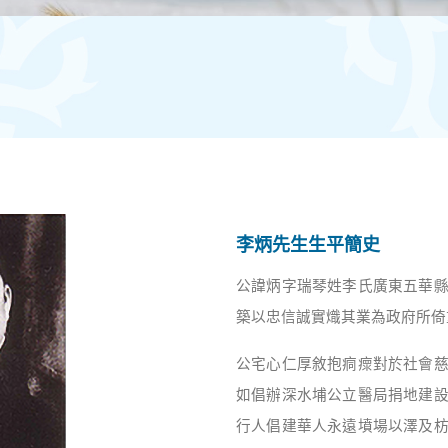
李炳先生生平簡史
公諱炳字瑞琴姓李氏廣東五華
築以忠信誠實熾其業為政府所倚
公宅心仁厚敘抱痌瘝對於社會
如倡辦深水埔公立醫局捐地建
行人倡建華人永遠墳場以澤及