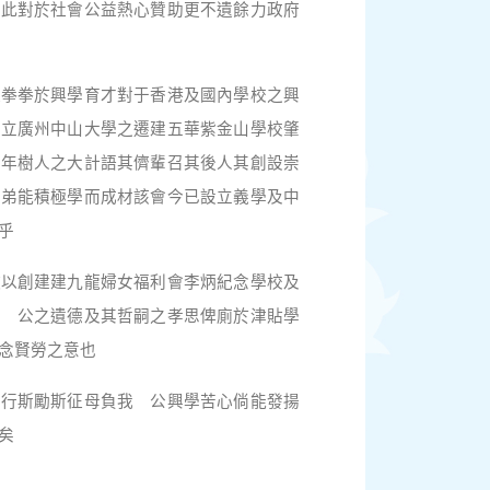
由此對於社會公益熱心贊助更不遺餘力政府
恆拳拳於興學育才對于香港及國內學校之興
創立廣州中山大學之遷建五華紫金山學校肇
百年樹人之大計語其儕輩召其後人其創設崇
子弟能積極學而成材該會今已設立義學及中
乎
徽以創建建九龍婦女福利會李炳紀念學校及
嘉 公之遺德及其哲嗣之孝思俾廁於津貼學
念賢勞之意也
勵行斯勵斯征母負我 公興學苦心倘能發揚
矣