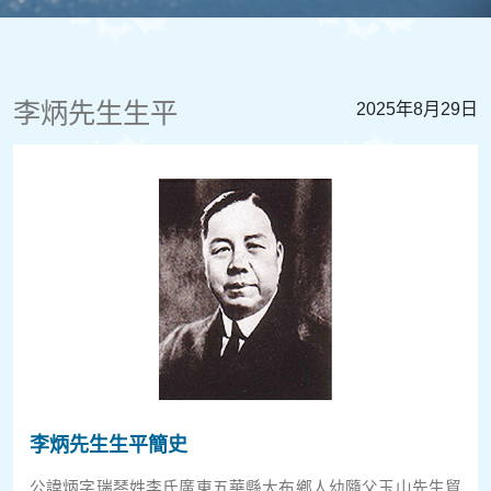
李炳先生生平
2025年8月29日
李炳先生生平簡史
公諱炳字瑞琴姓李氏廣東五華縣大布鄉人幼隨父玉山先生貿