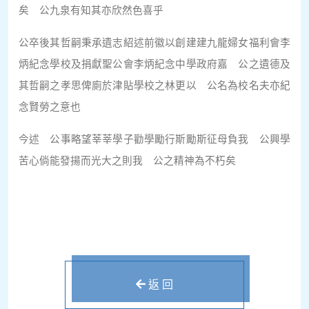
矣 公九泉有知其亦欣然色喜乎
公卒後其哲嗣秉承遺志紹述前徽以創建建九龍婦女福利會李
炳紀念學校及捐獻聖公會李炳紀念中學政府嘉 公之遺德及
其哲嗣之孝思俾廁於津貼學校之林更以 公名為校名夫亦紀
念賢勞之意也
今述 公事略望莘莘學子勸學勵行斯勵斯征母負我 公興學
苦心倘能發揚而光大之則我 公之精神為不朽矣
返 回