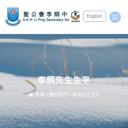
subject Header
English
To
李炳先生生平
首頁
>
關於我們
>
李炳先生生平