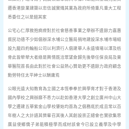
遷香港旋業建築以忠信誠實熾其業為政府所倚重凡重大工程
悉委任之以是翅其家
公宅心仁厚敘抱痌瘝對於社會慈善事業之舉辦不遺餘力嘉惠
貧民功德不少如倡辦深水埔公立醫局捐地建設深水埔市場組
設九龍四約輪船公司以利濟行人倡建華人永遠墳場以澤及枋
骨此皆犖犖大者綠是輿情既洽眾望僉歸先後舉任保良局及東
華醫院首長由此對於社會公益熱心贊助更不遺餘力政府顧念
勳勞特任太平紳士以酬庸焉
公眼光遠大知教育為立國之本恆拳拳於興學育才對于香港及
國內學校之興辦靡不悉力以赴如香港大學之創立廣州中山大
學之遷建五華紫金山學校肇始均首為之倡務底於成且常以百
年樹人之大計語其儕輩召其後人其創設崇正總會也實欲集思
廣益使鄉僑子弟能積極學而成材該會今已設立義學及中學