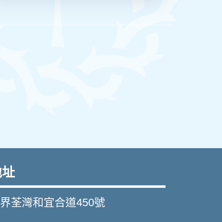
地址
界荃灣和宜合道450號