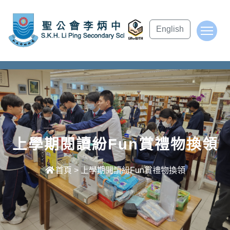
subject Header
English
To
上學期閱讀紛Fun賞禮物換領
首頁
>
上學期閱讀紛Fun賞禮物換領