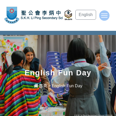
subject Header
English
To
English Fun Day
首頁
>
English Fun Day