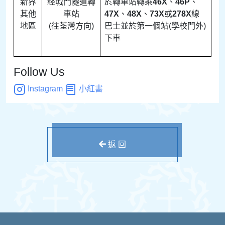
新界
經城門隧道轉
於轉車站轉乘
46X
、
46P
、
其他
車站
47X
、
48X
、
73X
或
278X
線
地區
(往荃灣方向)
巴士並於第一個站(學校門外)
下車
Follow Us
Instagram
小紅書
返 回