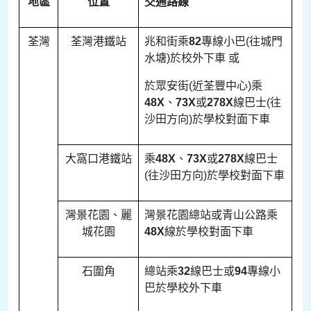
地區
位置
交通路線
荃灣
荃灣港鐵站
兆和街乘
82
專線小巴(往城門
水塘)於校外下車 或
於眾安街(近荃豐中心)乘
48X
、
73X
或
278X
線巴士(往
沙田方向)於學校對面下車
大窩口港鐵站
乘
48X
、
73X
或
278X
線巴士
(往沙田方向)於學校對面下車
灣景花園、麗
灣景花園總站或青山公路乘
城花園
48X
線於學校對面下車
石圍角
總站乘
32
線巴士或
94
專線小
巴於學校外下車