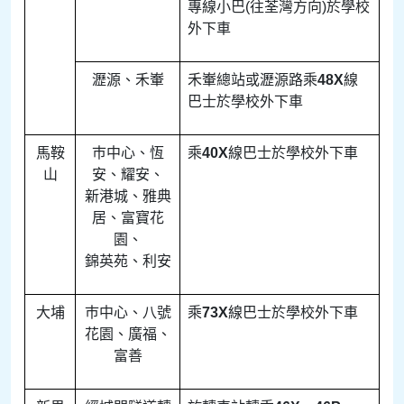
專線小巴(往荃灣方向)於學校
外下車
瀝源、禾輋
禾輋總站或瀝源路乘
48X
線
巴士於學校外下車
馬鞍
巿中心、恆
乘
40X
線巴士於學校外下車
山
安、耀安、
新港城、雅典
居、富寶花
園、
錦英苑、利安
大埔
巿中心、八號
乘
73X
線巴士於學校外下車
花園、廣福、
富善