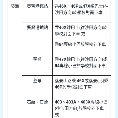
葵涌
葵芳港鐵站
乘
46X
、
46P
或
47X
線巴士(往
沙田方向)於學校對面下車
葵興港鐵站
乘
40X
線巴士(往沙田方向)於
學校對面下車 或
乘
94
專線小巴於學校外下車
葵盛
乘
47X
線巴士(往沙田方向)或
94
專線小巴於學校對面下車
荔景
荔景山路乘
46X
或荔景(北)乘
46P
於學校對面下車
石蘺、石蔭
403
、
403A
、
403X
專線小巴
(往沙田方向)於學校外下車
或