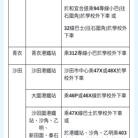
於和宜合道乘
94
專線小巴(往
石圍角)於學校外下車 或
32
線巴士(往石圍角)於學校外
下車
青衣
青衣港鐵站
乘
312
專線小巴於學校外下車
沙田
沙田港鐵站
沙田巿中心乘
47X
或
48X
於學
校外下車
大圍港鐵站
乘
46P
或
46X
線於學校外下車
沙田圍港鐵
乘
47X
線巴士於學校外下車
站、沙角、乙
或
明、
於港鐵站、沙角、乙明乘
403
新田圍、秦石