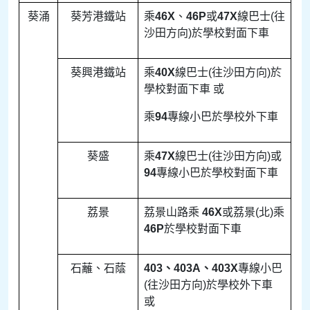
葵涌
葵芳港鐵站
乘
46X
、
46P
或
47X
線巴士(往
沙田方向)於學校對面下車
葵興港鐵站
乘
40X
線巴士(往沙田方向)於
學校對面下車 或
乘
94
專線小巴於學校外下車
葵盛
乘
47X
線巴士(往沙田方向)或
94
專線小巴於學校對面下車
荔景
荔景山路乘
46X
或荔景(北)乘
46P
於學校對面下車
石蘺、石蔭
403
、
403A
、
403X
專線小巴
(往沙田方向)於學校外下車
或