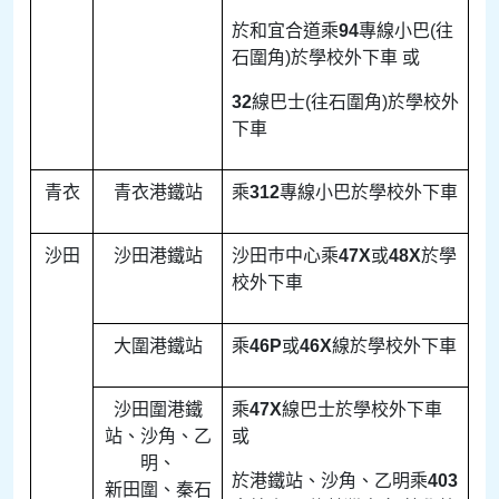
於和宜合道乘
94
專線小巴(往
石圍角)於學校外下車 或
32
線巴士(往石圍角)於學校外
下車
青衣
青衣港鐵站
乘
312
專線小巴於學校外下車
沙田
沙田港鐵站
沙田巿中心乘
47X
或
48X
於學
校外下車
大圍港鐵站
乘
46P
或
46X
線於學校外下車
沙田圍港鐵
乘
47X
線巴士於學校外下車
站、沙角、乙
或
明、
於港鐵站、沙角、乙明乘
403
新田圍、秦石