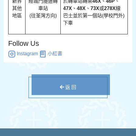
新界
經城門隧道轉
於轉車站轉乘
46X
、
46P
、
其他
車站
47X
、
48X
、
73X
或
278X
線
地區
(往荃灣方向)
巴士並於第一個站(學校門外)
下車
Follow Us
Instagram
小紅書
返 回