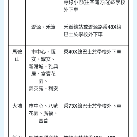
專線小巴(往荃灣方向)於學校
外下車
瀝源、禾輋
禾輋總站或瀝源路乘
48X
線
巴士於學校外下車
馬鞍
巿中心、恆
乘
40X
線巴士於學校外下車
山
安、耀安、
新港城、雅典
居、富寶花
園、
錦英苑、利安
大埔
巿中心、八號
乘
73X
線巴士於學校外下車
花園、廣福、
富善