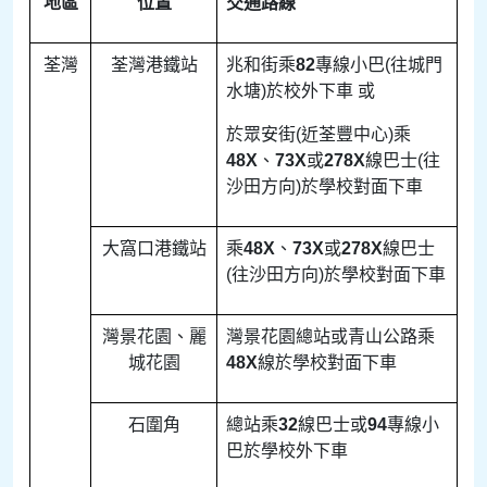
地區
位置
交通路線
荃灣
荃灣港鐵站
兆和街乘
82
專線小巴(往城門
水塘)於校外下車 或
於眾安街(近荃豐中心)乘
48X
、
73X
或
278X
線巴士(往
沙田方向)於學校對面下車
大窩口港鐵站
乘
48X
、
73X
或
278X
線巴士
(往沙田方向)於學校對面下車
灣景花園、麗
灣景花園總站或青山公路乘
城花園
48X
線於學校對面下車
石圍角
總站乘
32
線巴士或
94
專線小
巴於學校外下車