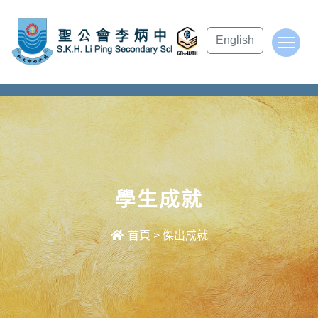
subject Header
English
To
學生成就
首頁
>
傑出成就