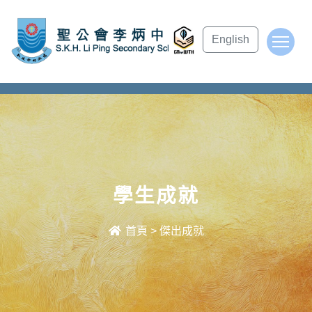
subject Header
English
To
學生成就
首頁
>
傑出成就