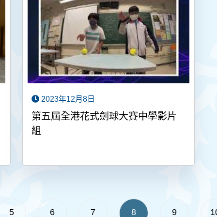
2023年12月8日
第五屆全港花式劍球大賽中學影片
組
5
6
7
8
9
1