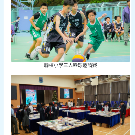
聯校小學三人籃球邀請賽