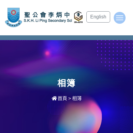
subject Header
English
To
相簿
首頁
>
相簿