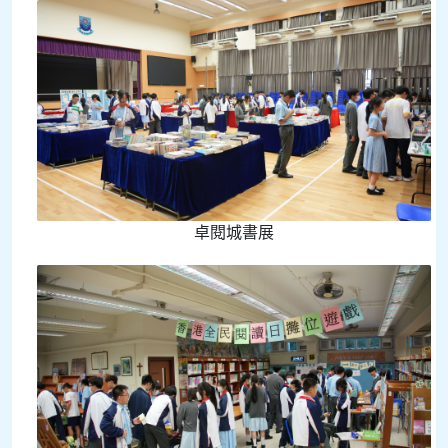
卓閱城書展