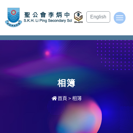
subject Header
English
To
相簿
首頁
>
相簿