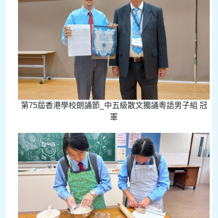
第75屆香港學校朗誦節_中五級散文獨誦粵語男子組 冠
軍