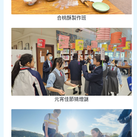
合桃酥製作班
元宵佳節猜燈謎