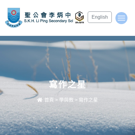
subject Header
English
To
寫作之星
首頁
>
學與教
>
寫作之星